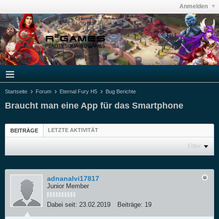
Anmelden
Startseite
Forum
Eternal Fury H5
Bug Berichte
Braucht man eine App für das Smartphone
LETZTE AKTIVITÄT
BEITRÄGE
Filter
adnanalvi17817
Junior Member
Dabei seit:
23.02.2019
Beiträge:
19