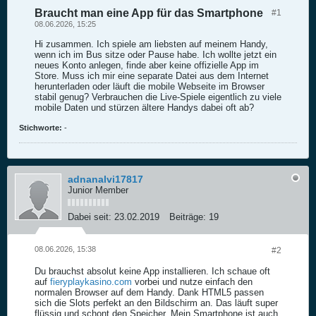
Braucht man eine App für das Smartphone
#1
08.06.2026, 15:25
Hi zusammen. Ich spiele am liebsten auf meinem Handy,
wenn ich im Bus sitze oder Pause habe. Ich wollte jetzt ein
neues Konto anlegen, finde aber keine offizielle App im
Store. Muss ich mir eine separate Datei aus dem Internet
herunterladen oder läuft die mobile Webseite im Browser
stabil genug? Verbrauchen die Live-Spiele eigentlich zu viele
mobile Daten und stürzen ältere Handys dabei oft ab?
Stichworte:
-
adnanalvi17817
Junior Member
Dabei seit:
23.02.2019
Beiträge:
19
08.06.2026, 15:38
#2
Du brauchst absolut keine App installieren. Ich schaue oft
auf
fieryplaykasino.com
vorbei und nutze einfach den
normalen Browser auf dem Handy. Dank HTML5 passen
sich die Slots perfekt an den Bildschirm an. Das läuft super
flüssig und schont den Speicher. Mein Smartphone ist auch